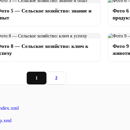
ото 5 — Сельское хозяйство: знание и
Фото 6
опыт
продук
ото 8 — Сельское хозяйство: ключ к
Фото 9
спеху
живот
1
2
index.xml
ap.xml